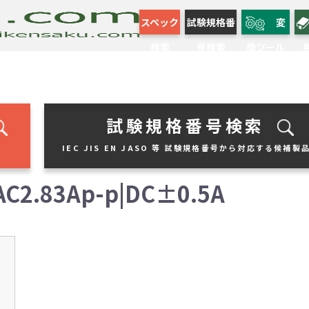
スペック
試験規格番
変
検索
号検索
換ツール
試験規格番号検索
IEC JIS EN JASO 等 試験規格番号から対応する候補製
2.83Ap-p|DC±0.5A