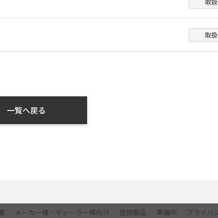
取扱
千葉県
東京都
取扱
神奈川県
新潟県
富山県
一覧へ戻る
石川県
福井県
山梨県
長野県
要
メーカー様・ディーラー様向け
登録製品
準備中
プライバ