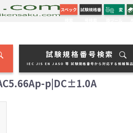
スペック
試験規格番
変
検索
号検索
換ツール
試験規格番号検索
IEC JIS EN JASO 等 試験規格番号から対応する候補製
5.66Ap-p|DC±1.0A