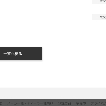
取扱
千葉県
東京都
取扱
神奈川県
新潟県
富山県
一覧へ戻る
石川県
福井県
山梨県
長野県
要
メーカー様・ディーラー様向け
登録製品
準備中
プライバ