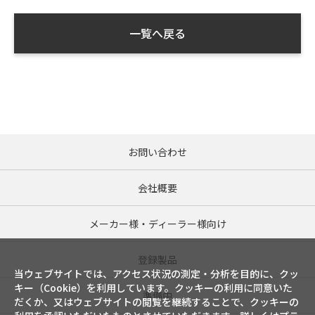
新潟県
一覧へ戻る
富山県
石川県
福井県
お問い合わせ
山梨県
会社概要
長野県
メーカー様・ディーラー様向け
岐阜県
登録製品
当ウェブサイトでは、アクセス状況の測定・分析を目的に、クッ
静岡県
キー（Cookie）を利用しています。クッキーの利用に同意いた
準備中
だくか、又はウェブサイトの閲覧を継続することで、クッキーの
愛知県