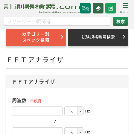
カテゴリー別
試験規格番号検索
スペック検索
ＦＦＴアナライザ
ＦＦＴアナライザ
周波数
※必須
Hz
〜
Hz