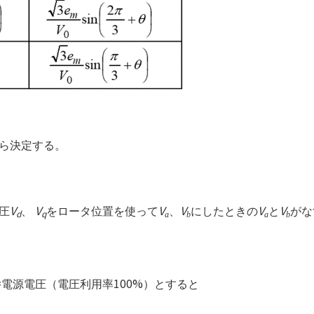
ら決定する。
V
V
V
V
V
V
圧
、
をロータ位置を使って
、
にしたときの
と
がな
d
q
a
b
a
b
=
100%
電源電圧（電圧利用率
）とすると