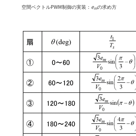
PWM
e
空間ベクトル
制御の実装：
の求め方
m