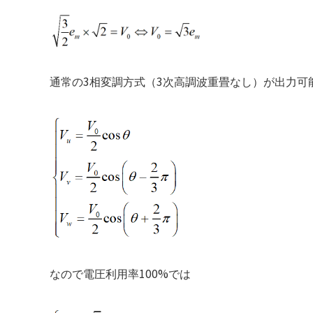
3
3
通常の
相変調方式（
次高調波重畳なし）が出力可
100%
なので電圧利用率
では