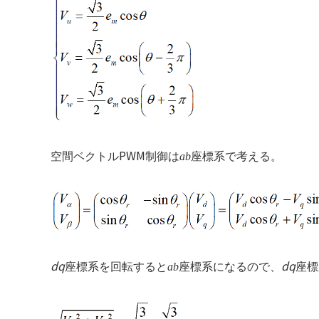
PWM
空間ベクトル
制御は
ab
座標系で考える。
dq
dq
座標系を回転すると
ab
座標系になるので、
座標