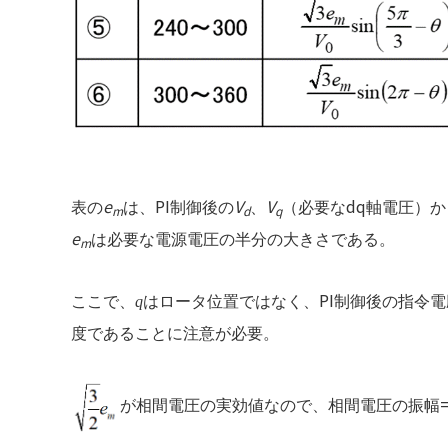
e
PI
V
V
dq
表の
は、
制御後の
、
（必要な
軸電圧）か
m
d
q
e
は必要な電源電圧の半分の大きさである。
m
PI
ここで、
q
はロータ位置ではなく、
制御後の指令電
度であることに注意が必要。
が相間電圧の実効値なので、相間電圧の振幅