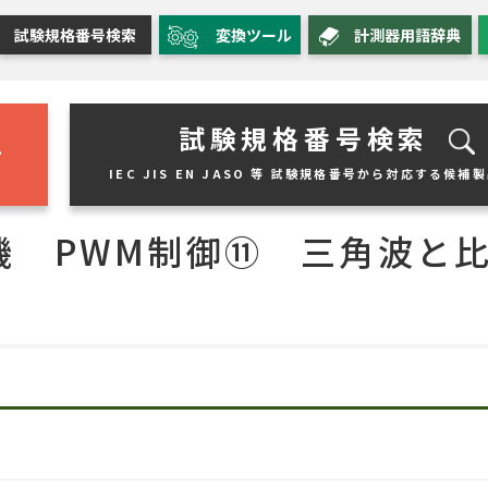
試験規格番号検索
変換ツール
計測器用語辞典
試験規格番号検索
IEC JIS EN JASO 等 試験規格番号から対応する候補
機 PWM制御⑪ 三角波と