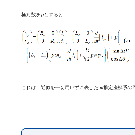
p
極対数を
とすると、
これは、近似を一切用いずに表した
gd
推定座標系の