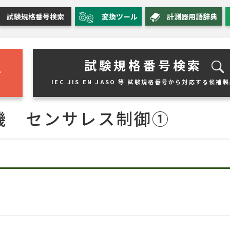
試験規格番号検索
変換ツール
計測器用語辞典
試験規格番号検索
IEC JIS EN JASO 等 試験規格番号から対応する候補
機 センサレス制御①