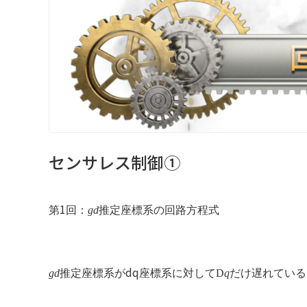
センサレス制御①
1
第
回：
gd
推定座標系の回路方程式
dq
gd
推定座標系が
座標系に対して
D
q
だけ遅れている