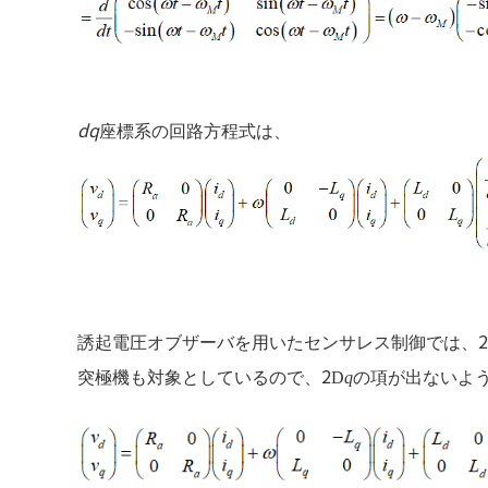
dq
座標系の回路方程式は、
誘起電圧オブザーバを用いたセンサレス制御では、
2
突極機も対象としているので、
D
q
の項が出ないよ