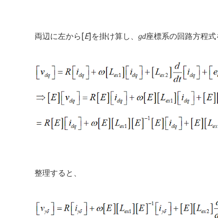
[
E
]
両辺に左から
を掛け算し、
gd
座標系の回路方程式
整理すると、