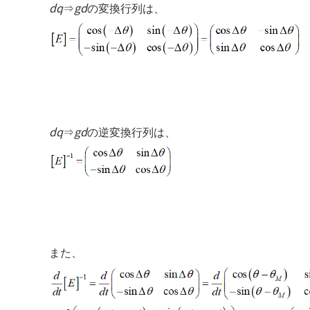
dq
gd
⇒
の変換行列は、
dq
gd
⇒
の逆変換行列は、
また、