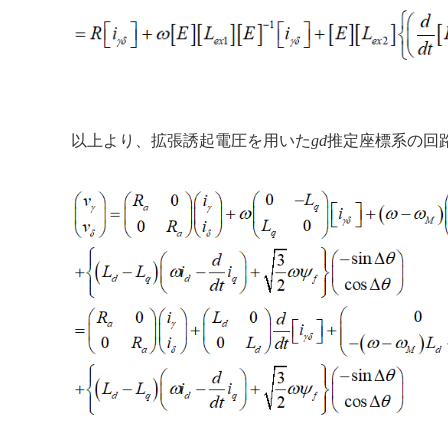
以上より、拡張誘起電圧を用いた
gd
推定座標系の回