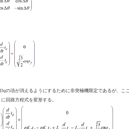
2
D
q
の項が消えるようにするために非突極機限定であるが、こ
うに回路方程式を変形する。