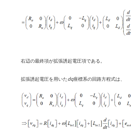
右辺の最終項が拡張誘起電圧項である。
dq
拡張誘起電圧を用いた
座標系の回路方程式は、