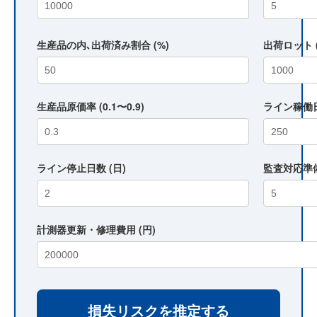
生産品の内､出荷済み割合 (%)
出荷ロット 
生産品原価率 (0.1〜0.9)
ライン稼働日
ライン停止日数 (日)
監査対応準備
計測器更新・修理費用 (円)
損失リスクを推定する